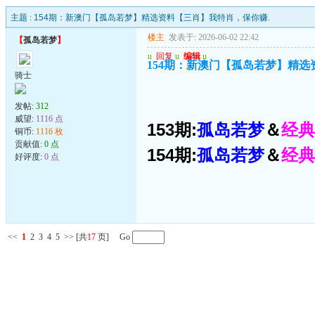
主题 :
154期：新澳门【孤岛若梦】精选资料【三肖】我特肖，保你赚.
楼主
发表于: 2026-06-02 22:42
【
孤岛若梦
】
u
回复
u
编辑
u
154期：新澳门【孤岛若梦】精选
骑士
发帖:
312
威望:
1116 点
153期:
孤岛若梦
＆
经典
铜币:
1116 枚
贡献值:
0 点
154期:
孤岛若梦
＆
经典
好评度:
0 点
<<
1
2
3
4
5
>>
[共
17
页] Go