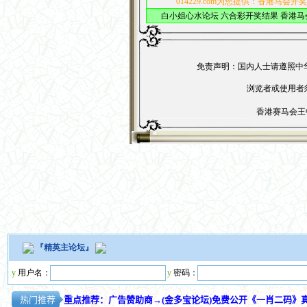
『
精英主论坛
』
y
用户名：
y
密码：