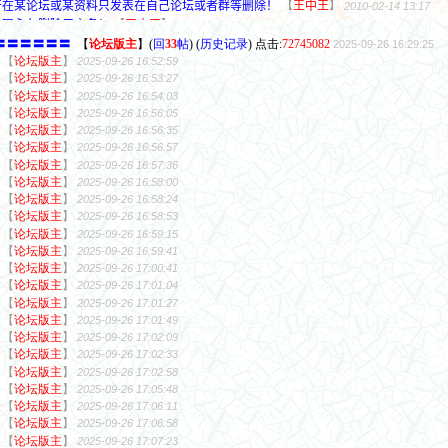
〓〓〓〓〓〓
【
论坛版主
】
(
回
33
帖
) (
历史记录
) 点击:
72745082
2025-09-26 16:29:25
【
论坛版主
】
2025-09-26 16:52:59
【
论坛版主
】
2025-09-26 16:53:27
【
论坛版主
】
2025-09-26 16:54:03
【
论坛版主
】
2025-09-26 16:56:05
【
论坛版主
】
2025-09-26 16:56:35
【
论坛版主
】
2025-09-26 16:56:57
【
论坛版主
】
2025-09-26 16:57:36
【
论坛版主
】
2025-09-26 16:58:00
【
论坛版主
】
2025-09-26 16:58:24
【
论坛版主
】
2025-09-26 16:58:53
【
论坛版主
】
2025-09-26 16:59:15
【
论坛版主
】
2025-09-26 16:59:41
【
论坛版主
】
2025-09-26 17:00:41
【
论坛版主
】
2025-09-26 17:01:04
【
论坛版主
】
2025-09-26 17:01:27
【
论坛版主
】
2025-09-26 17:01:49
【
论坛版主
】
2025-09-26 17:02:09
【
论坛版主
】
2025-09-26 17:02:33
【
论坛版主
】
2025-09-26 17:02:58
【
论坛版主
】
2025-09-26 17:05:48
【
论坛版主
】
2025-09-26 17:06:11
【
论坛版主
】
2025-09-26 17:06:58
【
论坛版主
】
2025-09-26 17:07:23